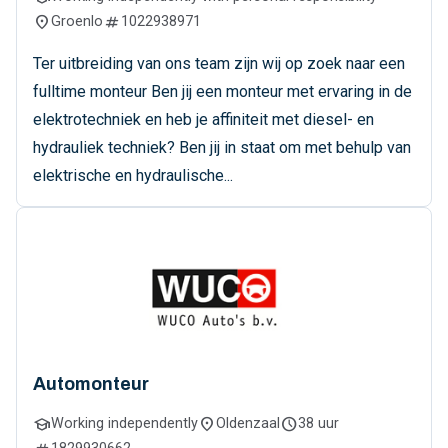
location_on
numbers
Groenlo
1022938971
Ter uitbreiding van ons team zijn wij op zoek naar een
fulltime monteur Ben jij een monteur met ervaring in de
elektrotechniek en heb je affiniteit met diesel- en
hydrauliek techniek? Ben jij in staat om met behulp van
elektrische en hydraulische...
Automonteur
school
location_on
schedule
Working independently
Oldenzaal
38 uur