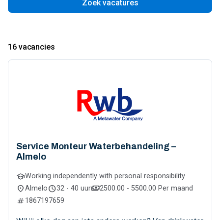
Zoek vacatures
16 vacancies
Service Monteur Waterbehandeling –
Almelo
school
Working independently with personal responsibility
location_on
schedule
payments
Almelo
32 - 40 uur
2500.00 - 5500.00 Per maand
numbers
1867197659