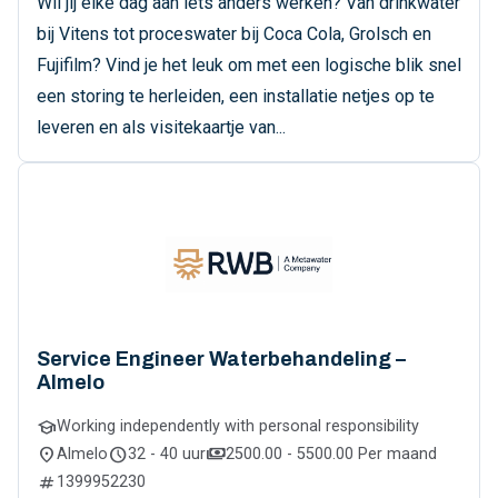
Wil jij elke dag aan iets anders werken? Van drinkwater
bij Vitens tot proceswater bij Coca Cola, Grolsch en
Fujifilm? Vind je het leuk om met een logische blik snel
een storing te herleiden, een installatie netjes op te
leveren en als visitekaartje van...
Service Engineer Waterbehandeling –
Almelo
school
Working independently with personal responsibility
location_on
schedule
payments
Almelo
32 - 40 uur
2500.00 - 5500.00 Per maand
numbers
1399952230