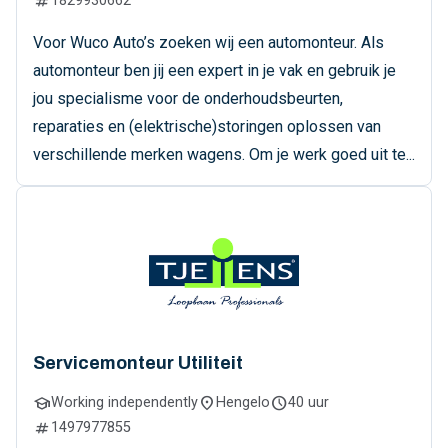
numbers
1829930662
Voor Wuco Auto’s zoeken wij een automonteur. Als
automonteur ben jij een expert in je vak en gebruik je
jou specialisme voor de onderhoudsbeurten,
reparaties en (elektrische)storingen oplossen van
verschillende merken wagens. Om je werk goed uit te...
Servicemonteur Utiliteit
school
location_on
schedule
Working independently
Hengelo
40 uur
numbers
1497977855