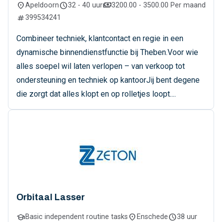
location_on
schedule
payments
Apeldoorn
32 - 40 uur
3200.00 - 3500.00 Per maand
numbers
399534241
Combineer techniek, klantcontact en regie in een
dynamische binnendienstfunctie bij Theben.Voor wie
alles soepel wil laten verlopen – van verkoop tot
ondersteuning en techniek op kantoorJij bent degene
die zorgt dat alles klopt en op rolletjes loopt....
Orbitaal Lasser
school
location_on
schedule
Basic independent routine tasks
Enschede
38 uur