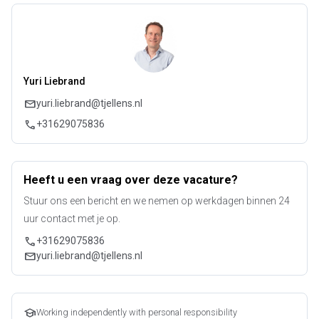
Yuri Liebrand
mail
yuri.liebrand@tjellens.nl
call
+31629075836
Heeft u een vraag over deze vacature?
Stuur ons een bericht en we nemen op werkdagen binnen 24
uur contact met je op.
call
+31629075836
mail
yuri.liebrand@tjellens.nl
school
Working independently with personal responsibility